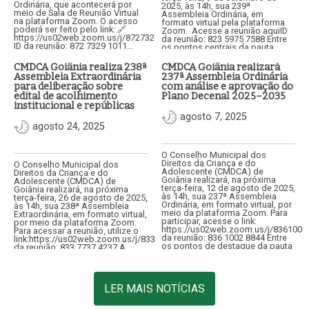
Ordinária, que acontecerá por
2025, às 14h, sua 239ª
meio de Sala de Reunião Virtual
Assembleia Ordinária, em
na plataforma Zoom. O acesso
formato virtual pela plataforma
poderá ser feito pelo link: 🔗
Zoom. Acesse a reunião aquiID
https://us02web.zoom.us/j/87273291011🆔
da reunião: 823 5975 7588 Entre
ID da reunião: 872 7329 1011…
os pontos centrais da pauta
estão a análise e aprovação do…
CMDCA Goiânia realiza 238ª
CMDCA Goiânia realizará
Assembleia Extraordinária
237ª Assembleia Ordinária
para deliberação sobre
com análise e aprovação do
edital de acolhimento
Plano Decenal 2025–2035
institucional e repúblicas
agosto 7, 2025
agosto 24, 2025
O Conselho Municipal dos
Direitos da Criança e do
O Conselho Municipal dos
Adolescente (CMDCA) de
Direitos da Criança e do
Goiânia realizará, na próxima
Adolescente (CMDCA) de
terça-feira, 12 de agosto de 2025,
Goiânia realizará, na próxima
às 14h, sua 237ª Assembleia
terça-feira, 26 de agosto de 2025,
Ordinária, em formato virtual, por
às 14h, sua 238ª Assembleia
meio da plataforma Zoom. Para
Extraordinária, em formato virtual,
participar, acesse o link:
por meio da plataforma Zoom.
https://us02web.zoom.us/j/8361002
Para acessar a reunião, utilize o
da reunião: 836 1002 8844 Entre
link:https://us02web.zoom.us/j/83377374237ID
os pontos de destaque da pauta
da reunião: 833 7737 4237 A
está…
convocação tem como objetivo
apreciar consulta…
LER MAIS NOTÍCIAS