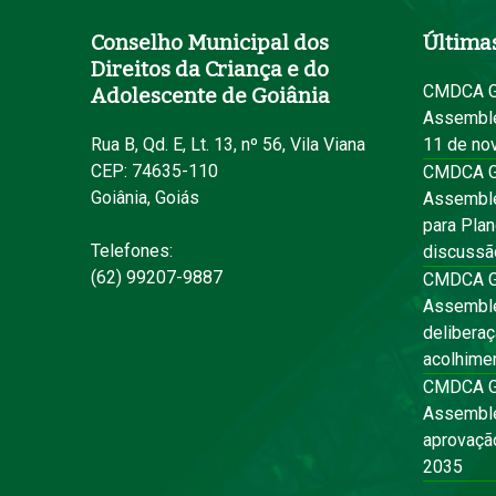
Conselho Municipal dos
Últimas
Direitos da Criança e do
CMDCA Go
Adolescente de Goiânia
Assemblei
Rua B, Qd. E, Lt. 13, nº 56, Vila Viana
11 de no
CEP: 74635-110
CMDCA Go
Goiânia, Goiás
Assemble
para Pla
Telefones:
discussã
(62) 99207-9887
CMDCA Go
Assemblei
deliberaç
acolhimen
CMDCA Go
Assemble
aprovaçã
2035