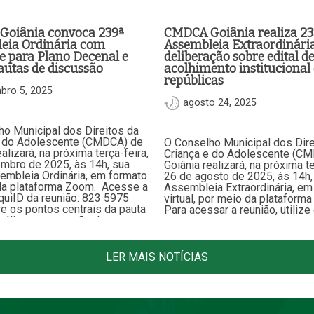
oiânia convoca 239ª
CMDCA Goiânia realiza 23
eia Ordinária com
Assembleia Extraordinári
e para Plano Decenal e
deliberação sobre edital d
autas de discussão
acolhimento institucional 
repúblicas
bro 5, 2025
agosto 24, 2025
o Municipal dos Direitos da
e do Adolescente (CMDCA) de
O Conselho Municipal dos Dire
ealizará, na próxima terça-feira,
Criança e do Adolescente (C
embro de 2025, às 14h, sua
Goiânia realizará, na próxima te
embleia Ordinária, em formato
26 de agosto de 2025, às 14h,
ela plataforma Zoom. Acesse a
Assembleia Extraordinária, em
quiID da reunião: 823 5975
virtual, por meio da plataform
e os pontos centrais da pauta
Para acessar a reunião, utilize
nálise e aprovação do…
link:https://us02web.zoom.u
da reunião: 833 7737 4237 A
convocação tem como objetivo
consulta…
LER MAIS NOTÍCIAS