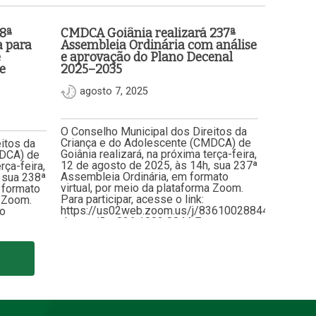
8ª
CMDCA Goiânia realizará 237ª
a para
Assembleia Ordinária com análise
e
e aprovação do Plano Decenal
e
2025–2035
agosto 7, 2025
O Conselho Municipal dos Direitos da
Criança e do Adolescente (CMDCA) de
itos da
Goiânia realizará, na próxima terça-feira,
MDCA) de
12 de agosto de 2025, às 14h, sua 237ª
rça-feira,
Assembleia Ordinária, em formato
 sua 238ª
virtual, por meio da plataforma Zoom.
 formato
Para participar, acesse o link:
a Zoom.
https://us02web.zoom.us/j/83610028844ID
 o
da reunião: 836 1002 8844 Entre os
s/j/83377374237ID
pontos de destaque da pauta está…
 apreciar