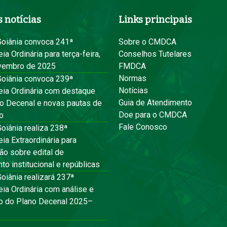
 notícias
Links principais
iânia convoca 241ª
Sobre o CMDCA
a Ordinária para terça-feira,
Conselhos Tutelares
vembro de 2025
FMDCA
Normas
iânia convoca 239ª
Notícias
ia Ordinária com destaque
Guia de Atendimento
no Decenal e novas pautas de
Doe para o CMDCA
o
Fale Conosco
iânia realiza 238ª
a Extraordinária para
ão sobre edital de
to institucional e repúblicas
iânia realizará 237ª
ia Ordinária com análise e
o do Plano Decenal 2025–