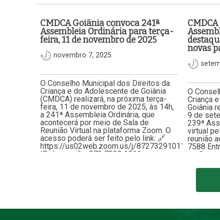
CMDCA Goiânia convoca 241ª
CMDCA G
Assembleia Ordinária para terça-
Assembl
feira, 11 de novembro de 2025
destaqu
novas p
novembro 7, 2025
setem
O Conselho Municipal dos Direitos da
Criança e do Adolescente de Goiânia
O Conselh
(CMDCA) realizará, na próxima terça-
Criança 
feira, 11 de novembro de 2025, às 14h,
Goiânia r
a 241ª Assembleia Ordinária, que
9 de set
acontecerá por meio de Sala de
239ª Ass
Reunião Virtual na plataforma Zoom. O
virtual p
acesso poderá ser feito pelo link: 🔗
reunião a
https://us02web.zoom.us/j/87273291011🆔
7588 Entr
ID da reunião: 872 7329 1011…
estão a a