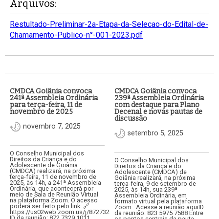
Arquivos:
Restultado-Preliminar-2a-Etapa-da-Selecao-do-Edital-de-
Chamamento-Publico-n°-001-2023.pdf
CMDCA Goiânia convoca
CMDCA Goiânia convoca
241ª Assembleia Ordinária
239ª Assembleia Ordinária
para terça-feira, 11 de
com destaque para Plano
novembro de 2025
Decenal e novas pautas de
discussão
novembro 7, 2025
setembro 5, 2025
O Conselho Municipal dos
Direitos da Criança e do
O Conselho Municipal dos
Adolescente de Goiânia
Direitos da Criança e do
(CMDCA) realizará, na próxima
Adolescente (CMDCA) de
terça-feira, 11 de novembro de
Goiânia realizará, na próxima
2025, às 14h, a 241ª Assembleia
terça-feira, 9 de setembro de
Ordinária, que acontecerá por
2025, às 14h, sua 239ª
meio de Sala de Reunião Virtual
Assembleia Ordinária, em
na plataforma Zoom. O acesso
formato virtual pela plataforma
poderá ser feito pelo link: 🔗
Zoom. Acesse a reunião aquiID
https://us02web.zoom.us/j/87273291011🆔
da reunião: 823 5975 7588 Entre
ID da reunião: 872 7329 1011…
os pontos centrais da pauta