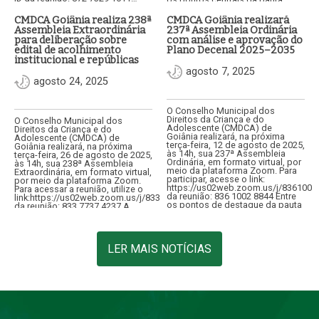
estão a análise e aprovação do…
CMDCA Goiânia realiza 238ª
CMDCA Goiânia realizará
Assembleia Extraordinária
237ª Assembleia Ordinária
para deliberação sobre
com análise e aprovação do
edital de acolhimento
Plano Decenal 2025–2035
institucional e repúblicas
agosto 7, 2025
agosto 24, 2025
O Conselho Municipal dos
Direitos da Criança e do
O Conselho Municipal dos
Adolescente (CMDCA) de
Direitos da Criança e do
Goiânia realizará, na próxima
Adolescente (CMDCA) de
terça-feira, 12 de agosto de 2025,
Goiânia realizará, na próxima
às 14h, sua 237ª Assembleia
terça-feira, 26 de agosto de 2025,
Ordinária, em formato virtual, por
às 14h, sua 238ª Assembleia
meio da plataforma Zoom. Para
Extraordinária, em formato virtual,
participar, acesse o link:
por meio da plataforma Zoom.
https://us02web.zoom.us/j/8361002
Para acessar a reunião, utilize o
da reunião: 836 1002 8844 Entre
link:https://us02web.zoom.us/j/83377374237ID
os pontos de destaque da pauta
da reunião: 833 7737 4237 A
está…
convocação tem como objetivo
apreciar consulta…
LER MAIS NOTÍCIAS