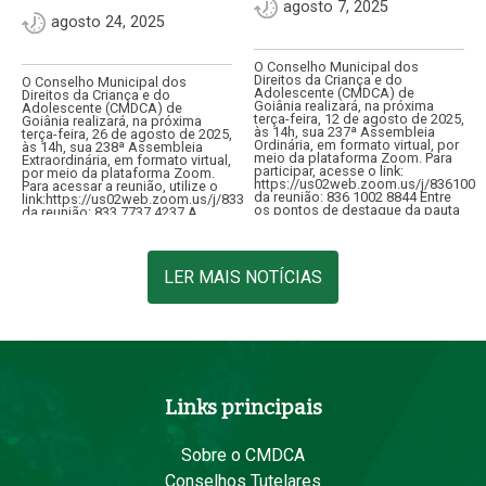
agosto 7, 2025
agosto 24, 2025
O Conselho Municipal dos
Direitos da Criança e do
O Conselho Municipal dos
Adolescente (CMDCA) de
Direitos da Criança e do
Goiânia realizará, na próxima
Adolescente (CMDCA) de
terça-feira, 12 de agosto de 2025,
Goiânia realizará, na próxima
às 14h, sua 237ª Assembleia
terça-feira, 26 de agosto de 2025,
Ordinária, em formato virtual, por
às 14h, sua 238ª Assembleia
meio da plataforma Zoom. Para
Extraordinária, em formato virtual,
participar, acesse o link:
por meio da plataforma Zoom.
https://us02web.zoom.us/j/8361002
Para acessar a reunião, utilize o
da reunião: 836 1002 8844 Entre
link:https://us02web.zoom.us/j/83377374237ID
os pontos de destaque da pauta
da reunião: 833 7737 4237 A
está…
convocação tem como objetivo
apreciar consulta…
LER MAIS NOTÍCIAS
Links principais
Sobre o CMDCA
Conselhos Tutelares