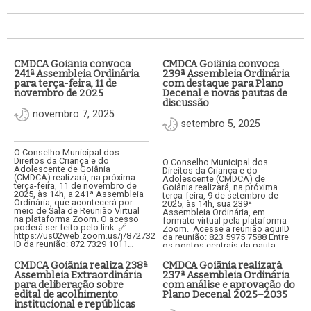
CMDCA Goiânia convoca
CMDCA Goiânia convoca
241ª Assembleia Ordinária
239ª Assembleia Ordinária
para terça-feira, 11 de
com destaque para Plano
novembro de 2025
Decenal e novas pautas de
discussão
novembro 7, 2025
setembro 5, 2025
O Conselho Municipal dos
Direitos da Criança e do
O Conselho Municipal dos
Adolescente de Goiânia
Direitos da Criança e do
(CMDCA) realizará, na próxima
Adolescente (CMDCA) de
terça-feira, 11 de novembro de
Goiânia realizará, na próxima
2025, às 14h, a 241ª Assembleia
terça-feira, 9 de setembro de
Ordinária, que acontecerá por
2025, às 14h, sua 239ª
meio de Sala de Reunião Virtual
Assembleia Ordinária, em
na plataforma Zoom. O acesso
formato virtual pela plataforma
poderá ser feito pelo link: 🔗
Zoom. Acesse a reunião aquiID
https://us02web.zoom.us/j/87273291011🆔
da reunião: 823 5975 7588 Entre
ID da reunião: 872 7329 1011…
os pontos centrais da pauta
estão a análise e aprovação do…
CMDCA Goiânia realiza 238ª
CMDCA Goiânia realizará
Assembleia Extraordinária
237ª Assembleia Ordinária
para deliberação sobre
com análise e aprovação do
edital de acolhimento
Plano Decenal 2025–2035
institucional e repúblicas