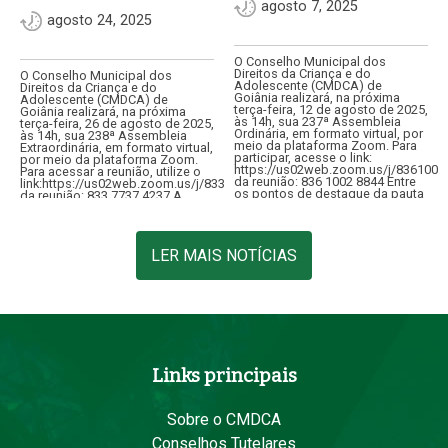
agosto 7, 2025
agosto 24, 2025
O Conselho Municipal dos
Direitos da Criança e do
O Conselho Municipal dos
Adolescente (CMDCA) de
Direitos da Criança e do
Goiânia realizará, na próxima
Adolescente (CMDCA) de
terça-feira, 12 de agosto de 2025,
Goiânia realizará, na próxima
às 14h, sua 237ª Assembleia
terça-feira, 26 de agosto de 2025,
Ordinária, em formato virtual, por
às 14h, sua 238ª Assembleia
meio da plataforma Zoom. Para
Extraordinária, em formato virtual,
participar, acesse o link:
por meio da plataforma Zoom.
https://us02web.zoom.us/j/8361002
Para acessar a reunião, utilize o
da reunião: 836 1002 8844 Entre
link:https://us02web.zoom.us/j/83377374237ID
os pontos de destaque da pauta
da reunião: 833 7737 4237 A
está…
convocação tem como objetivo
apreciar consulta…
LER MAIS NOTÍCIAS
Links principais
Sobre o CMDCA
Conselhos Tutelares