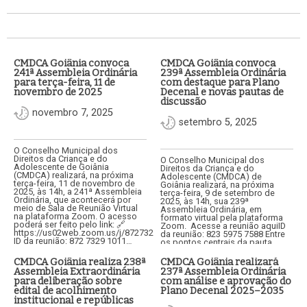
CMDCA Goiânia convoca
CMDCA Goiânia convoca
241ª Assembleia Ordinária
239ª Assembleia Ordinária
para terça-feira, 11 de
com destaque para Plano
novembro de 2025
Decenal e novas pautas de
discussão
novembro 7, 2025
setembro 5, 2025
O Conselho Municipal dos
Direitos da Criança e do
O Conselho Municipal dos
Adolescente de Goiânia
Direitos da Criança e do
(CMDCA) realizará, na próxima
Adolescente (CMDCA) de
terça-feira, 11 de novembro de
Goiânia realizará, na próxima
2025, às 14h, a 241ª Assembleia
terça-feira, 9 de setembro de
Ordinária, que acontecerá por
2025, às 14h, sua 239ª
meio de Sala de Reunião Virtual
Assembleia Ordinária, em
na plataforma Zoom. O acesso
formato virtual pela plataforma
poderá ser feito pelo link: 🔗
Zoom. Acesse a reunião aquiID
https://us02web.zoom.us/j/87273291011🆔
da reunião: 823 5975 7588 Entre
ID da reunião: 872 7329 1011…
os pontos centrais da pauta
estão a análise e aprovação do…
CMDCA Goiânia realiza 238ª
CMDCA Goiânia realizará
Assembleia Extraordinária
237ª Assembleia Ordinária
para deliberação sobre
com análise e aprovação do
edital de acolhimento
Plano Decenal 2025–2035
institucional e repúblicas