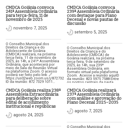
CMDCA Goiânia convoca
CMDCA Goiânia convoca
241ª Assembleia Ordinária
239ª Assembleia Ordinária
para terça-feira, 11 de
com destaque para Plano
novembro de 2025
Decenal e novas pautas de
discussão
novembro 7, 2025
setembro 5, 2025
O Conselho Municipal dos
Direitos da Criança e do
O Conselho Municipal dos
Adolescente de Goiânia
Direitos da Criança e do
(CMDCA) realizará, na próxima
Adolescente (CMDCA) de
terça-feira, 11 de novembro de
Goiânia realizará, na próxima
2025, às 14h, a 241ª Assembleia
terça-feira, 9 de setembro de
Ordinária, que acontecerá por
2025, às 14h, sua 239ª
meio de Sala de Reunião Virtual
Assembleia Ordinária, em
na plataforma Zoom. O acesso
formato virtual pela plataforma
poderá ser feito pelo link: 🔗
Zoom. Acesse a reunião aquiID
https://us02web.zoom.us/j/87273291011🆔
da reunião: 823 5975 7588 Entre
ID da reunião: 872 7329 1011…
os pontos centrais da pauta
estão a análise e aprovação do…
CMDCA Goiânia realiza 238ª
CMDCA Goiânia realizará
Assembleia Extraordinária
237ª Assembleia Ordinária
para deliberação sobre
com análise e aprovação do
edital de acolhimento
Plano Decenal 2025–2035
institucional e repúblicas
agosto 7, 2025
agosto 24, 2025
O Conselho Municipal dos