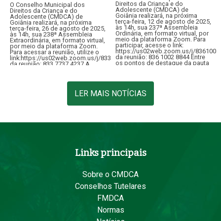
Direitos da Criança e do
O Conselho Municipal dos
Adolescente (CMDCA) de
Direitos da Criança e do
Goiânia realizará, na próxima
Adolescente (CMDCA) de
terça-feira, 12 de agosto de 2025,
Goiânia realizará, na próxima
às 14h, sua 237ª Assembleia
terça-feira, 26 de agosto de 2025,
Ordinária, em formato virtual, por
às 14h, sua 238ª Assembleia
meio da plataforma Zoom. Para
Extraordinária, em formato virtual,
participar, acesse o link:
por meio da plataforma Zoom.
https://us02web.zoom.us/j/8361002
Para acessar a reunião, utilize o
da reunião: 836 1002 8844 Entre
link:https://us02web.zoom.us/j/83377374237ID
os pontos de destaque da pauta
da reunião: 833 7737 4237 A
está…
convocação tem como objetivo
apreciar consulta…
LER MAIS NOTÍCIAS
Links principais
Sobre o CMDCA
Conselhos Tutelares
FMDCA
Normas