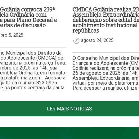
oiânia convoca 239ª
CMDCA Goiânia realiza 23
eia Ordinária com
Assembleia Extraordinári
e para Plano Decenal e
deliberação sobre edital d
autas de discussão
acolhimento institucional 
repúblicas
bro 5, 2025
agosto 24, 2025
o Municipal dos Direitos da
e do Adolescente (CMDCA) de
O Conselho Municipal dos Dire
ealizará, na próxima terça-feira,
Criança e do Adolescente (C
embro de 2025, às 14h, sua
Goiânia realizará, na próxima te
embleia Ordinária, em formato
26 de agosto de 2025, às 14h,
ela plataforma Zoom. Acesse a
Assembleia Extraordinária, em
quiID da reunião: 823 5975
virtual, por meio da plataform
e os pontos centrais da pauta
Para acessar a reunião, utilize
nálise e aprovação do…
link:https://us02web.zoom.u
da reunião: 833 7737 4237 A
convocação tem como objetivo
consulta…
LER MAIS NOTÍCIAS