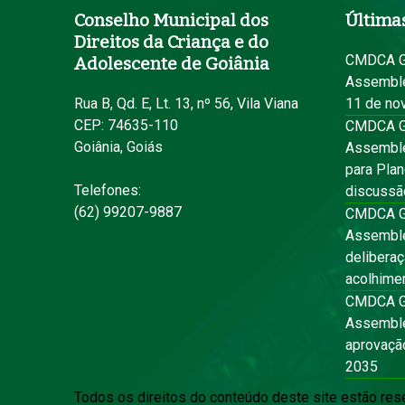
Conselho Municipal dos
Últimas
Direitos da Criança e do
CMDCA Go
Adolescente de Goiânia
Assemblei
Rua B, Qd. E, Lt. 13, nº 56, Vila Viana
11 de no
CEP: 74635-110
CMDCA Go
Goiânia, Goiás
Assemble
para Pla
Telefones:
discussã
(62) 99207-9887
CMDCA Go
Assemblei
deliberaç
acolhimen
CMDCA Go
Assemble
aprovaçã
2035
Todos os direitos do conteúdo deste site estão res