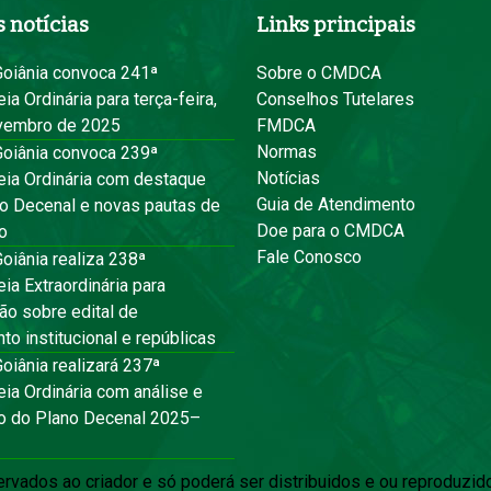
 notícias
Links principais
iânia convoca 241ª
Sobre o CMDCA
a Ordinária para terça-feira,
Conselhos Tutelares
vembro de 2025
FMDCA
Normas
iânia convoca 239ª
Notícias
ia Ordinária com destaque
Guia de Atendimento
no Decenal e novas pautas de
Doe para o CMDCA
o
Fale Conosco
iânia realiza 238ª
a Extraordinária para
ão sobre edital de
to institucional e repúblicas
iânia realizará 237ª
ia Ordinária com análise e
o do Plano Decenal 2025–
ervados ao criador e só poderá ser distribuidos e ou reproduz