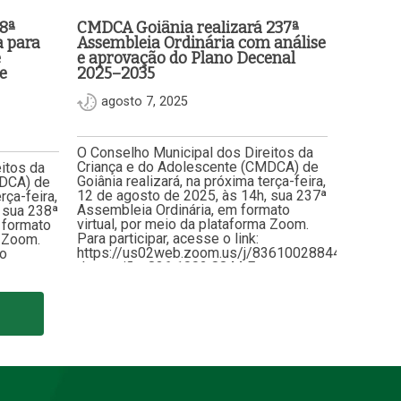
8ª
CMDCA Goiânia realizará 237ª
a para
Assembleia Ordinária com análise
e
e aprovação do Plano Decenal
e
2025–2035
agosto 7, 2025
O Conselho Municipal dos Direitos da
Criança e do Adolescente (CMDCA) de
itos da
Goiânia realizará, na próxima terça-feira,
MDCA) de
12 de agosto de 2025, às 14h, sua 237ª
rça-feira,
Assembleia Ordinária, em formato
 sua 238ª
virtual, por meio da plataforma Zoom.
 formato
Para participar, acesse o link:
a Zoom.
https://us02web.zoom.us/j/83610028844ID
 o
da reunião: 836 1002 8844 Entre os
s/j/83377374237ID
pontos de destaque da pauta está…
 apreciar