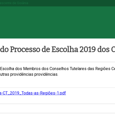
lescente de Goiânia
o do Processo de Escolha 2019 dos 
 Escolha dos Membros dos Conselhos Tutelares das Regiões Cen
utras providências providências.
lha-CT_2019_Todas-as-Regiões-1.pdf