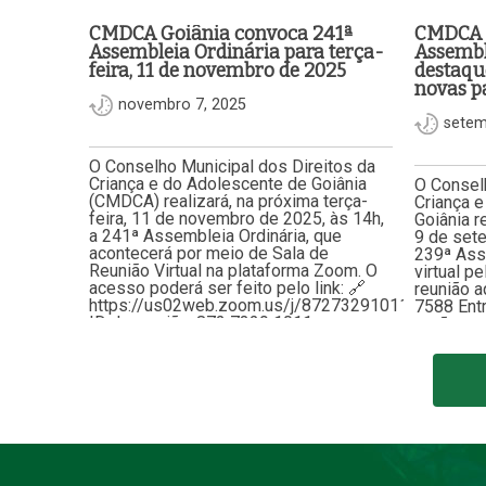
CMDCA Goiânia convoca 241ª
CMDCA G
Assembleia Ordinária para terça-
Assembl
feira, 11 de novembro de 2025
destaqu
novas p
novembro 7, 2025
setem
O Conselho Municipal dos Direitos da
Criança e do Adolescente de Goiânia
O Conselh
(CMDCA) realizará, na próxima terça-
Criança 
feira, 11 de novembro de 2025, às 14h,
Goiânia r
a 241ª Assembleia Ordinária, que
9 de set
acontecerá por meio de Sala de
239ª Ass
Reunião Virtual na plataforma Zoom. O
virtual p
acesso poderá ser feito pelo link: 🔗
reunião a
https://us02web.zoom.us/j/87273291011🆔
7588 Entr
ID da reunião: 872 7329 1011…
estão a a