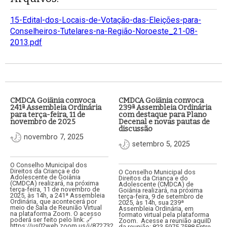
15-Edital-dos-Locais-de-Votação-das-Eleições-para-
Conselheiros-Tutelares-na-Região-Noroeste_21-08-
2013.pdf
CMDCA Goiânia convoca
CMDCA Goiânia convoca
241ª Assembleia Ordinária
239ª Assembleia Ordinária
para terça-feira, 11 de
com destaque para Plano
novembro de 2025
Decenal e novas pautas de
discussão
novembro 7, 2025
setembro 5, 2025
O Conselho Municipal dos
Direitos da Criança e do
O Conselho Municipal dos
Adolescente de Goiânia
Direitos da Criança e do
(CMDCA) realizará, na próxima
Adolescente (CMDCA) de
terça-feira, 11 de novembro de
Goiânia realizará, na próxima
2025, às 14h, a 241ª Assembleia
terça-feira, 9 de setembro de
Ordinária, que acontecerá por
2025, às 14h, sua 239ª
meio de Sala de Reunião Virtual
Assembleia Ordinária, em
na plataforma Zoom. O acesso
formato virtual pela plataforma
poderá ser feito pelo link: 🔗
Zoom. Acesse a reunião aquiID
https://us02web.zoom.us/j/87273291011🆔
da reunião: 823 5975 7588 Entre