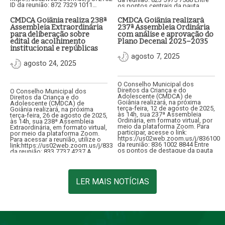
ID da reunião: 872 7329 1011…
os pontos centrais da pauta
estão a análise e aprovação do…
CMDCA Goiânia realiza 238ª
CMDCA Goiânia realizará
Assembleia Extraordinária
237ª Assembleia Ordinária
para deliberação sobre
com análise e aprovação do
edital de acolhimento
Plano Decenal 2025–2035
institucional e repúblicas
agosto 7, 2025
agosto 24, 2025
O Conselho Municipal dos
Direitos da Criança e do
O Conselho Municipal dos
Adolescente (CMDCA) de
Direitos da Criança e do
Goiânia realizará, na próxima
Adolescente (CMDCA) de
terça-feira, 12 de agosto de 2025,
Goiânia realizará, na próxima
às 14h, sua 237ª Assembleia
terça-feira, 26 de agosto de 2025,
Ordinária, em formato virtual, por
às 14h, sua 238ª Assembleia
meio da plataforma Zoom. Para
Extraordinária, em formato virtual,
participar, acesse o link:
por meio da plataforma Zoom.
https://us02web.zoom.us/j/8361002
Para acessar a reunião, utilize o
da reunião: 836 1002 8844 Entre
link:https://us02web.zoom.us/j/83377374237ID
os pontos de destaque da pauta
da reunião: 833 7737 4237 A
está…
convocação tem como objetivo
apreciar consulta…
LER MAIS NOTÍCIAS