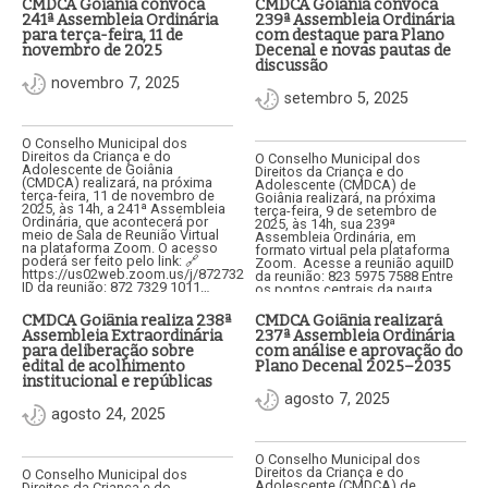
CMDCA Goiânia convoca
CMDCA Goiânia convoca
241ª Assembleia Ordinária
239ª Assembleia Ordinária
para terça-feira, 11 de
com destaque para Plano
novembro de 2025
Decenal e novas pautas de
discussão
novembro 7, 2025
setembro 5, 2025
O Conselho Municipal dos
Direitos da Criança e do
O Conselho Municipal dos
Adolescente de Goiânia
Direitos da Criança e do
(CMDCA) realizará, na próxima
Adolescente (CMDCA) de
terça-feira, 11 de novembro de
Goiânia realizará, na próxima
2025, às 14h, a 241ª Assembleia
terça-feira, 9 de setembro de
Ordinária, que acontecerá por
2025, às 14h, sua 239ª
meio de Sala de Reunião Virtual
Assembleia Ordinária, em
na plataforma Zoom. O acesso
formato virtual pela plataforma
poderá ser feito pelo link: 🔗
Zoom. Acesse a reunião aquiID
https://us02web.zoom.us/j/87273291011🆔
da reunião: 823 5975 7588 Entre
ID da reunião: 872 7329 1011…
os pontos centrais da pauta
estão a análise e aprovação do…
CMDCA Goiânia realiza 238ª
CMDCA Goiânia realizará
Assembleia Extraordinária
237ª Assembleia Ordinária
para deliberação sobre
com análise e aprovação do
edital de acolhimento
Plano Decenal 2025–2035
institucional e repúblicas
agosto 7, 2025
agosto 24, 2025
O Conselho Municipal dos
Direitos da Criança e do
O Conselho Municipal dos
Adolescente (CMDCA) de
Direitos da Criança e do