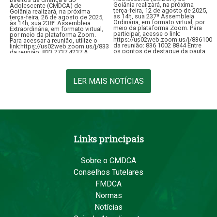
Goiânia realizará, na próxima
Adolescente (CMDCA) de
terça-feira, 12 de agosto de 2025,
Goiânia realizará, na próxima
às 14h, sua 237ª Assembleia
terça-feira, 26 de agosto de 2025,
Ordinária, em formato virtual, por
às 14h, sua 238ª Assembleia
meio da plataforma Zoom. Para
Extraordinária, em formato virtual,
participar, acesse o link:
por meio da plataforma Zoom.
https://us02web.zoom.us/j/8361002
Para acessar a reunião, utilize o
da reunião: 836 1002 8844 Entre
link:https://us02web.zoom.us/j/83377374237ID
os pontos de destaque da pauta
da reunião: 833 7737 4237 A
está…
convocação tem como objetivo
apreciar consulta…
LER MAIS NOTÍCIAS
Links principais
Sobre o CMDCA
Conselhos Tutelares
FMDCA
Normas
Notícias